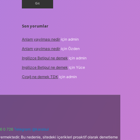
Son yorumlar
Anlam yayılması nedir
için
admin
Anlam yayılması nedir
için
Özden
Ingilizce Betipul ne demek
için
admin
Ingilizce Betipul ne demek
için
Yüce
Çırağ ne demek TDK
için
admin
6 0 726
Telegram: @karabul
ermektedir. Bu nedenle, sitedeki içerikleri proaktif olarak denetleme