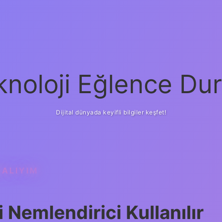
knoloji Eğlence Dur
Dijital dünyada keyifli bilgiler keşfet!
MALIYIM
i Nemlendirici Kullanılır