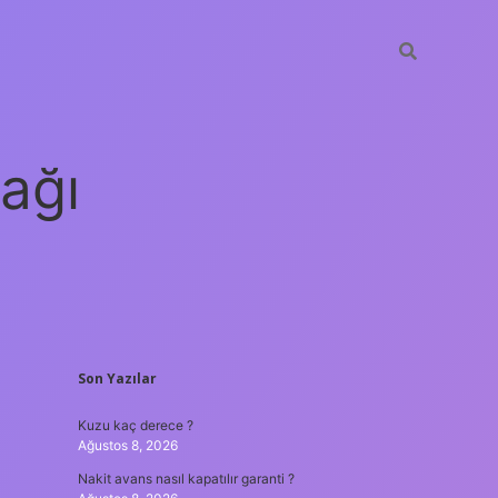
ağı
SIDEBAR
Son Yazılar
grandoperabet
elexbe
Kuzu kaç derece ?
Ağustos 8, 2026
Nakit avans nasıl kapatılır garanti ?