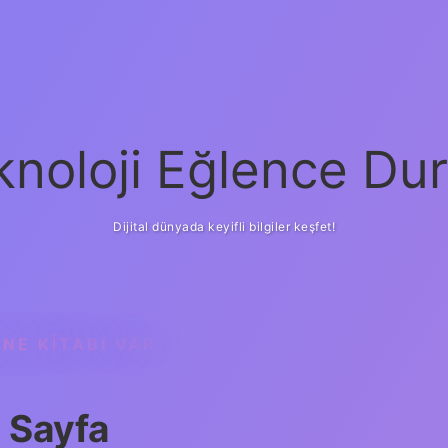
knoloji Eğlence Dur
Dijital dünyada keyifli bilgiler keşfet!
NE KITABI VAR
 Sayfa