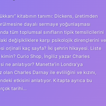
ükkanı” kitabının tanımı: Dickens, üretimden
ürülmesine dayalı sermaye yoğunlaşması
da tüm toplumsal sınıfların tipik temsilcilerini
i değişikliklere karşı psikolojik dirençlerini v
esi orjinali kaç sayfa? İki şehrin hikayesi. Liste
ı kimin? Curio Shop, İngiliz yazar Charles
yesi ne anlatıyor? Manette’in Londra’ya
olan Charles Darnay ile evliliğini ve kızını,
ndeki etkisini anlatıyor. Kitapta ayrıca bu
irçok tarihi…