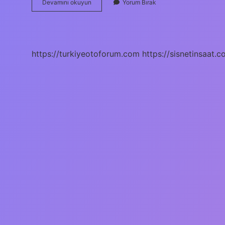
Antikacı
Devamını okuyun
Yorum Bırak
Dükkanı
Kaç
Sayfa
https://turkiyeotoforum.com
https://sisnetinsaat.c