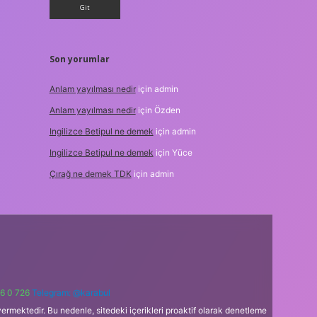
Son yorumlar
Anlam yayılması nedir
için
admin
Anlam yayılması nedir
için
Özden
Ingilizce Betipul ne demek
için
admin
Ingilizce Betipul ne demek
için
Yüce
Çırağ ne demek TDK
için
admin
6 0 726
Telegram: @karabul
ermektedir. Bu nedenle, sitedeki içerikleri proaktif olarak denetleme