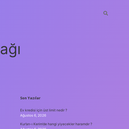
ağı
SIDEBAR
Son Yazılar
grandoperabet
elexb
Ev kredisi için üst limit nedir ?
Ağustos 6, 2026
Kur’an-ı Kerim’de hangi yiyecekler haramdır ?