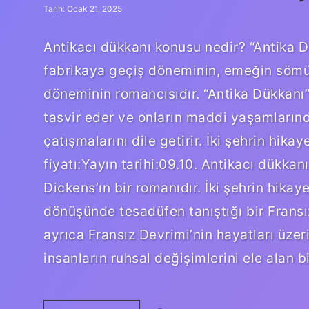
Tarih: Ocak 21, 2025
Antikacı dükkanı konusu nedir? “Antika D
fabrikaya geçiş döneminin, emeğin söm
döneminin romancısıdır. “Antika Dükkanı”n
tasvir eder ve onların maddi yaşamlarındak
çatışmalarını dile getirir. İki şehrin hikay
fiyatı:Yayın tarihi:09.10. Antikacı dükkan
Dickens’ın bir romanıdır. İki şehrin hika
dönüşünde tesadüfen tanıştığı bir Fransız 
ayrıca Fransız Devrimi’nin hayatları üzeri
insanların ruhsal değişimlerini ele alan b