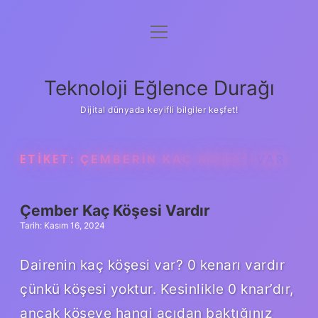
menüyü
Anasayfa
aç
Gizlilik Politikası
Teknoloji Eğlence Durağı
Yasal Uyarı
Dijital dünyada keyifli bilgiler keşfet!
Hakkımızda
ETIKET:
ÇEMBERIN KAÇ KÖŞESI VAR
Çember Kaç Köşesi Vardır
Tarih: Kasım 16, 2024
Dairenin kaç köşesi var? 0 kenarı vardır
çünkü köşesi yoktur. Kesinlikle 0 knar’dır,
ancak köşeye hangi açıdan baktığınız