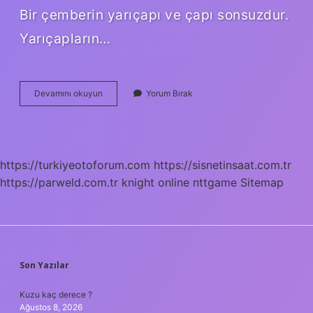
Bir çemberin yarıçapı ve çapı sonsuzdur.
Yarıçapların…
Çember
Devamını okuyun
Yorum Bırak
Kaç
Köşesi
Vardır
https://turkiyeotoforum.com
https://sisnetinsaat.com.tr
https://parweld.com.tr
knight online
nttgame
Sitemap
SIDEBAR
Son Yazılar
Kuzu kaç derece ?
Ağustos 8, 2026