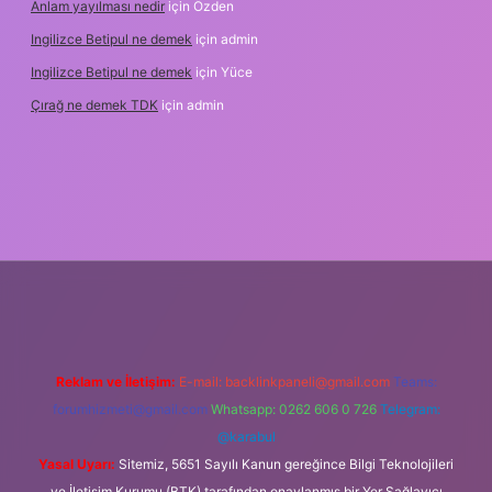
Anlam yayılması nedir
için
Özden
Ingilizce Betipul ne demek
için
admin
Ingilizce Betipul ne demek
için
Yüce
Çırağ ne demek TDK
için
admin
abet
elexbett.net
tulipbetgiris.org
Reklam ve İletişim:
E-mail:
backlinkpaneli@gmail.com
Teams:
forumhizmeti@gmail.com
Whatsapp: 0262 606 0 726
Telegram:
@karabul
Yasal Uyarı:
Sitemiz, 5651 Sayılı Kanun gereğince Bilgi Teknolojileri
ve İletişim Kurumu (BTK) tarafından onaylanmış bir Yer Sağlayıcı