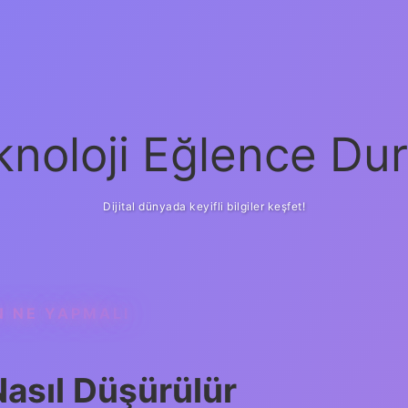
knoloji Eğlence Dur
Dijital dünyada keyifli bilgiler keşfet!
N NE YAPMALI
asıl Düşürülür