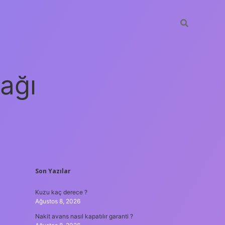
ağı
SIDEBAR
Son Yazılar
grandoperabet
elexb
Kuzu kaç derece ?
Ağustos 8, 2026
Nakit avans nasıl kapatılır garanti ?