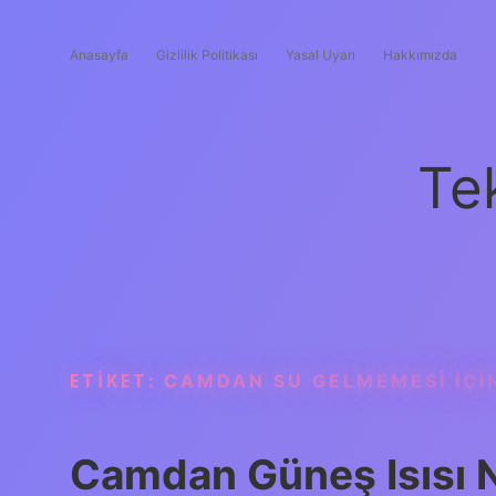
Anasayfa
Gizlilik Politikası
Yasal Uyarı
Hakkımızda
Te
ETIKET:
CAMDAN SU GELMEMESI IÇI
Camdan Güneş Isısı N