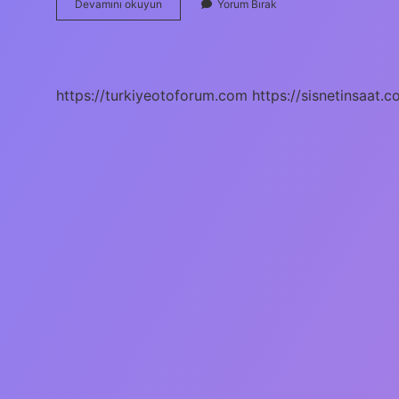
Camdan
Devamını okuyun
Yorum Bırak
Güneş
Isısı
Nasıl
Düşürülür
https://turkiyeotoforum.com
https://sisnetinsaat.c