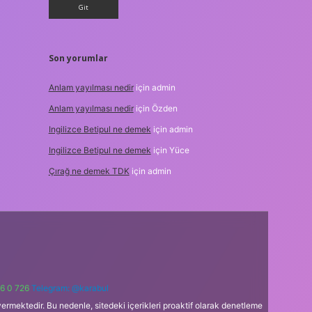
Son yorumlar
Anlam yayılması nedir
için
admin
Anlam yayılması nedir
için
Özden
Ingilizce Betipul ne demek
için
admin
Ingilizce Betipul ne demek
için
Yüce
Çırağ ne demek TDK
için
admin
6 0 726
Telegram: @karabul
ermektedir. Bu nedenle, sitedeki içerikleri proaktif olarak denetleme