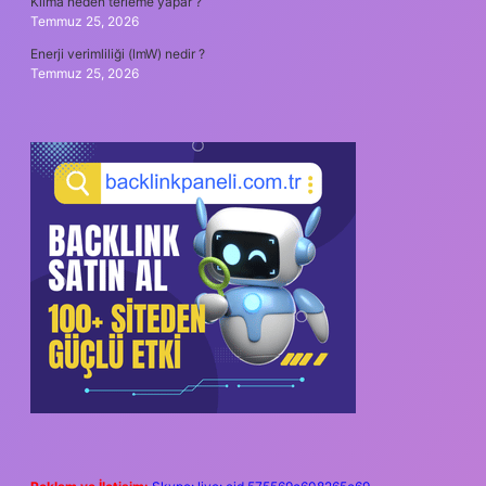
Klima neden terleme yapar ?
Temmuz 25, 2026
Enerji verimliliği (lmW) nedir ?
Temmuz 25, 2026