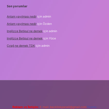
Son yorumlar
Anlam yayılması nedir
için
admin
Anlam yayılması nedir
için
Özden
Ingilizce Betipul ne demek
için
admin
Ingilizce Betipul ne demek
için
Yüce
Çırağ ne demek TDK
için
admin
bet
elexbett.net
tulipbetgiris.org
Reklam ve İletişim:
E-mail:
backlinkpaneli@gmail.com
Teams: