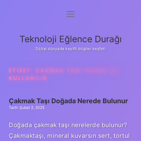
menüyü
Anasayfa
aç
Gizlilik Politikası
Teknoloji Eğlence Durağı
Yasal Uyarı
Dijital dünyada keyifli bilgiler keşfet!
Hakkımızda
ETIKET:
ÇAKMAK TAŞI YERINE NE
KULLANILIR
Çakmak Taşı Doğada Nerede Bulunur
Tarih: Şubat 3, 2025
Doğada çakmak taşı nerelerde bulunur?
Çakmaktaşı, mineral kuvarsın sert, tortul