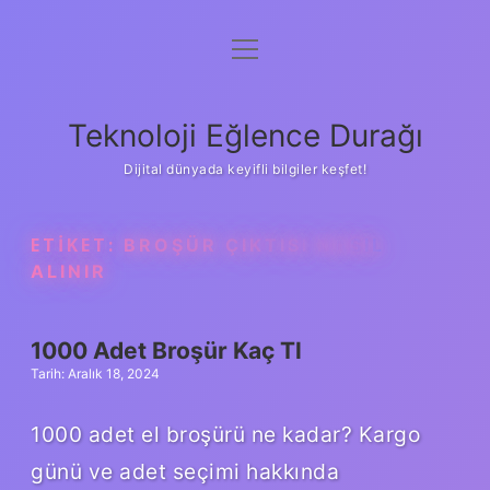
menüyü
Anasayfa
aç
Gizlilik Politikası
Teknoloji Eğlence Durağı
Yasal Uyarı
Dijital dünyada keyifli bilgiler keşfet!
Hakkımızda
ETIKET:
BROŞÜR ÇIKTISI NASIL
ALINIR
1000 Adet Broşür Kaç Tl
Tarih: Aralık 18, 2024
1000 adet el broşürü ne kadar? Kargo
günü ve adet seçimi hakkında