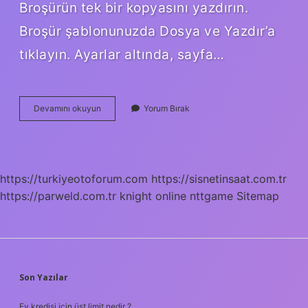
Broşürün tek bir kopyasını yazdırın.
Broşür şablonunuzda Dosya ve Yazdır’a
tıklayın. Ayarlar altında, sayfa…
1000
Devamını okuyun
Yorum Bırak
Adet
Broşür
Kaç
Tl
https://turkiyeotoforum.com
https://sisnetinsaat.com.tr
https://parweld.com.tr
knight online
nttgame
Sitemap
SIDEBAR
Son Yazılar
Ev kredisi için üst limit nedir ?