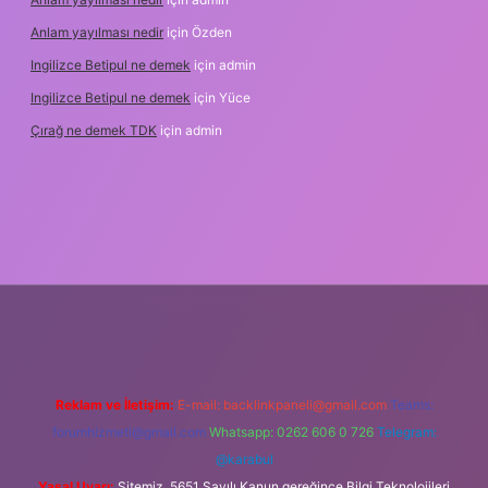
Anlam yayılması nedir
için
Özden
Ingilizce Betipul ne demek
için
admin
Ingilizce Betipul ne demek
için
Yüce
Çırağ ne demek TDK
için
admin
bet
elexbett.net
tulipbetgiris.org
Reklam ve İletişim:
E-mail:
backlinkpaneli@gmail.com
Teams:
forumhizmeti@gmail.com
Whatsapp: 0262 606 0 726
Telegram:
@karabul
Yasal Uyarı:
Sitemiz, 5651 Sayılı Kanun gereğince Bilgi Teknolojileri