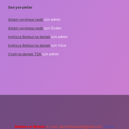
Son yorumlar
Anlam yayılması nedir
için
admin
Anlam yayılması nedir
için
Özden
Ingilizce Betipul ne demek
için
admin
Ingilizce Betipul ne demek
için
Yüce
Çırağ ne demek TDK
için
admin
bet
elexbett.net
tulipbetgiris.org
Reklam ve İletişim:
E-mail:
backlinkpaneli@gmail.com
Teams: