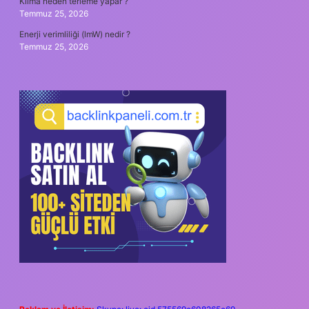
Klima neden terleme yapar ?
Temmuz 25, 2026
Enerji verimliliği (lmW) nedir ?
Temmuz 25, 2026