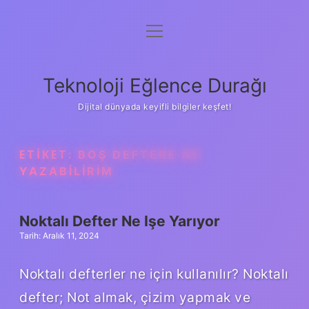
menüyü
Anasayfa
aç
Gizlilik Politikası
Teknoloji Eğlence Durağı
Yasal Uyarı
Dijital dünyada keyifli bilgiler keşfet!
Hakkımızda
ETIKET:
BOŞ DEFTERE NE
YAZABILIRIM
Noktalı Defter Ne Işe Yarıyor
Tarih: Aralık 11, 2024
Noktalı defterler ne için kullanılır? Noktalı
defter; Not almak, çizim yapmak ve