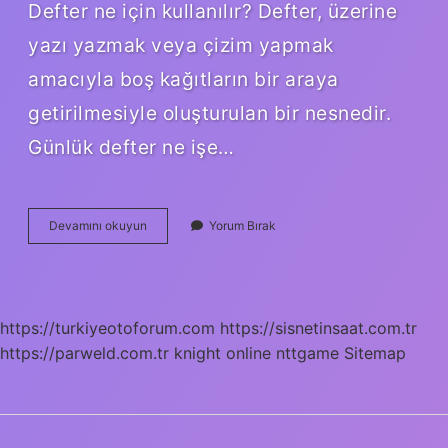
Defter ne için kullanılır? Defter, üzerine
yazı yazmak veya çizim yapmak
amacıyla boş kağıtların bir araya
getirilmesiyle oluşturulan bir nesnedir.
Günlük defter ne işe…
Noktalı
Devamını okuyun
Yorum Bırak
Defter
Ne
Işe
Yarıyor
https://turkiyeotoforum.com
https://sisnetinsaat.com.tr
https://parweld.com.tr
knight online
nttgame
Sitemap