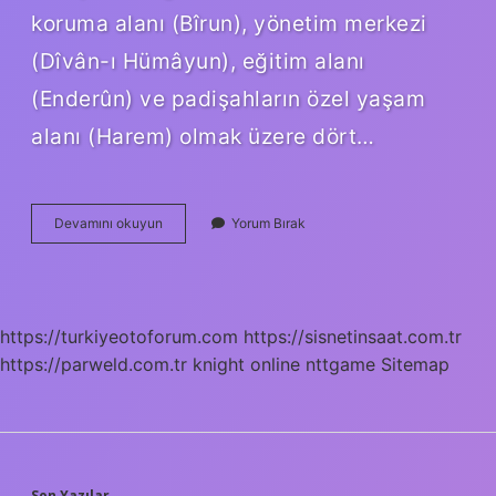
koruma alanı (Bîrun), yönetim merkezi
(Dîvân-ı Hümâyun), eğitim alanı
(Enderûn) ve padişahların özel yaşam
alanı (Harem) olmak üzere dört…
Birun
Devamını okuyun
Yorum Bırak
Görevi
Nedir
https://turkiyeotoforum.com
https://sisnetinsaat.com.tr
https://parweld.com.tr
knight online
nttgame
Sitemap
Son Yazılar