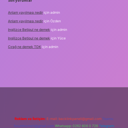
Son yorumlar
Anlam yayılması nedir
için
admin
Anlam yayılması nedir
için
Özden
Ingilizce Betipul ne demek
için
admin
Ingilizce Betipul ne demek
için
Yüce
Çırağ ne demek TDK
için
admin
rabet
elexbett.net
tulipbetgiris.org
Reklam ve İletişim:
E-mail:
backlinkpaneli@gmail.com
Teams:
forumhizmeti@gmail.com
Whatsapp: 0262 606 0 726
Telegram: