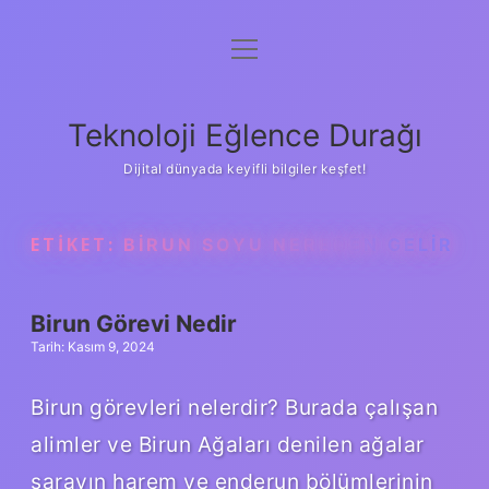
menüyü
Anasayfa
aç
Gizlilik Politikası
Teknoloji Eğlence Durağı
Yasal Uyarı
Dijital dünyada keyifli bilgiler keşfet!
Hakkımızda
ETIKET:
BIRUN SOYU NEREDEN GELIR
Birun Görevi Nedir
Tarih: Kasım 9, 2024
Birun görevleri nelerdir? Burada çalışan
alimler ve Birun Ağaları denilen ağalar
sarayın harem ve enderun bölümlerinin