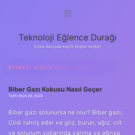
menüyü
Anasayfa
aç
Gizlilik Politikası
Teknoloji Eğlence Durağı
Yasal Uyarı
Dijital dünyada keyifli bilgiler keşfet!
Hakkımızda
ETIKET:
BIBER GAZI TEHLIKELI MI
Biber Gazı Kokusu Nasıl Geçer
Tarih: Ekim 29, 2024
Biber gazı solunursa ne olur? Biber gazı;
Cildi tahriş eder ve göz, burun, ağız, cilt
ve solunum yollarında yanma ve ağrıya