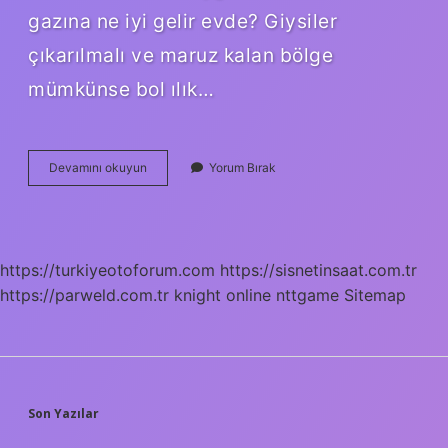
gazına ne iyi gelir evde? Giysiler
çıkarılmalı ve maruz kalan bölge
mümkünse bol ılık…
Biber
Devamını okuyun
Yorum Bırak
Gazı
Kokusu
Nasıl
Geçer
https://turkiyeotoforum.com
https://sisnetinsaat.com.tr
https://parweld.com.tr
knight online
nttgame
Sitemap
SIDEBAR
Son Yazılar