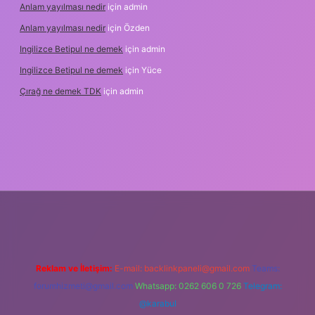
Anlam yayılması nedir
için
admin
Anlam yayılması nedir
için
Özden
Ingilizce Betipul ne demek
için
admin
Ingilizce Betipul ne demek
için
Yüce
Çırağ ne demek TDK
için
admin
erabet
elexbett.net
tulipbetgiris.org
Reklam ve İletişim:
E-mail:
backlinkpaneli@gmail.com
Teams:
forumhizmeti@gmail.com
Whatsapp: 0262 606 0 726
Telegram:
@karabul