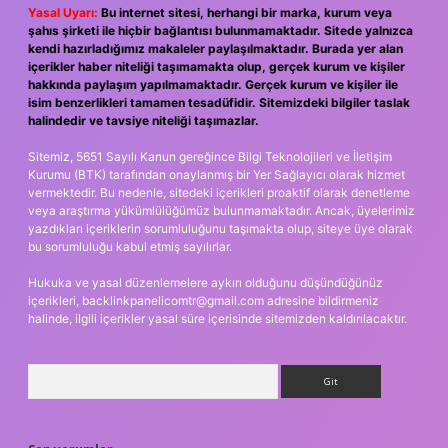
Yasal Uyarı:
Bu internet sitesi, herhangi bir marka, kurum veya
şahıs şirketi ile hiçbir bağlantısı bulunmamaktadır. Sitede yalnızca
kendi hazırladığımız makaleler paylaşılmaktadır. Burada yer alan
içerikler haber niteliği taşımamakta olup, gerçek kurum ve kişiler
hakkında paylaşım yapılmamaktadır. Gerçek kurum ve kişiler ile
isim benzerlikleri tamamen tesadüfidir. Sitemizdeki bilgiler taslak
halindedir ve tavsiye niteliği taşımazlar.
Sitemiz, 5651 Sayılı Kanun gereğince Bilgi Teknolojileri ve İletişim
Kurumu (BTK) tarafından onaylanmış bir Yer Sağlayıcı olarak hizmet
vermektedir. Bu nedenle, sitedeki içerikleri proaktif olarak denetleme
veya araştırma yükümlülüğümüz bulunmamaktadır. Ancak, üyelerimiz
yazdıkları içeriklerin sorumluluğunu taşımakta olup, siteye üye olarak
bu sorumluluğu kabul etmiş sayılırlar.
Hukuka ve yasal düzenlemelere aykırı olduğunu düşündüğünüz
içerikleri,
backlinkpanelicomtr@gmail.com
adresine bildirmeniz
halinde, ilgili içerikler yasal süre içerisinde sitemizden kaldırılacaktır.
Arama