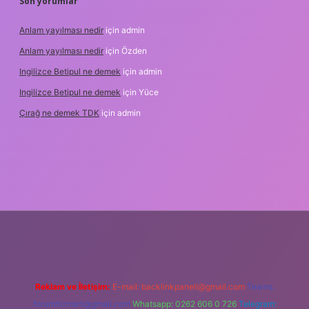
Son yorumlar
Anlam yayılması nedir
için
admin
Anlam yayılması nedir
için
Özden
Ingilizce Betipul ne demek
için
admin
Ingilizce Betipul ne demek
için
Yüce
Çırağ ne demek TDK
için
admin
abet
elexbett.net
tulipbetgiris.org
Reklam ve İletişim:
E-mail:
backlinkpaneli@gmail.com
Teams:
forumhizmeti@gmail.com
Whatsapp: 0262 606 0 726
Telegram: