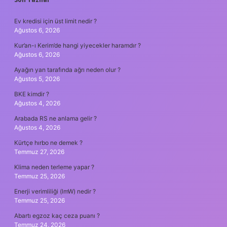
SIDEBAR
Ev kredisi için üst limit nedir ?
Ağustos 6, 2026
Kur’an-ı Kerim’de hangi yiyecekler haramdır ?
Ağustos 6, 2026
Ayağın yan tarafında ağrı neden olur ?
Ağustos 5, 2026
BKE kimdir ?
Ağustos 4, 2026
Arabada RS ne anlama gelir ?
Ağustos 4, 2026
Kürtçe hırbo ne demek ?
Temmuz 27, 2026
Klima neden terleme yapar ?
Temmuz 25, 2026
Enerji verimliliği (lmW) nedir ?
Temmuz 25, 2026
Abartı egzoz kaç ceza puanı ?
Temmuz 24, 2026