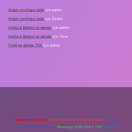
Anlam yayılması nedir
için
admin
Anlam yayılması nedir
için
Özden
Ingilizce Betipul ne demek
için
admin
Ingilizce Betipul ne demek
için
Yüce
Çırağ ne demek TDK
için
admin
rabet
elexbett.net
tulipbetgiris.org
Reklam ve İletişim:
E-mail:
backlinkpaneli@gmail.com
Teams:
forumhizmeti@gmail.com
Whatsapp: 0262 606 0 726
Telegram: