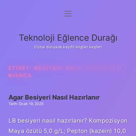
menüyü
Anasayfa
aç
Gizlilik Politikası
Teknoloji Eğlence Durağı
Yasal Uyarı
Dijital dünyada keyifli bilgiler keşfet!
Hakkımızda
ETIKET:
BESIYERI NASIL HAZIRLANIR
KISACA
Agar Besiyeri Nasıl Hazırlanır
Tarih: Ocak 19, 2025
LB besiyeri nasıl hazırlanır? Kompozisyon
Maya özütü 5,0 g/L; Pepton (kazein) 10,0