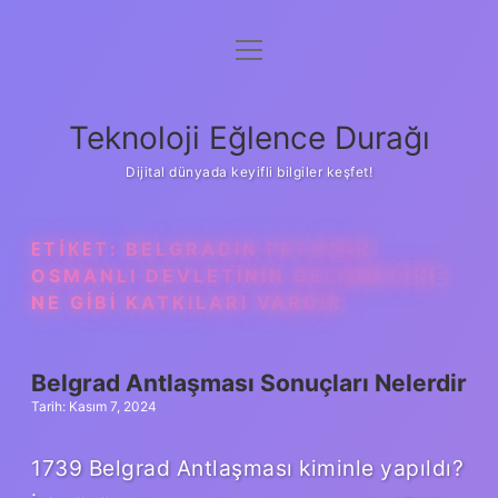
menüyü
Anasayfa
aç
Gizlilik Politikası
Teknoloji Eğlence Durağı
Yasal Uyarı
Dijital dünyada keyifli bilgiler keşfet!
Hakkımızda
ETIKET:
BELGRADIN FETHININ
OSMANLI DEVLETININ GELIŞMESINE
NE GIBI KATKILARI VARDIR
Belgrad Antlaşması Sonuçları Nelerdir
Tarih: Kasım 7, 2024
1739 Belgrad Antlaşması kiminle yapıldı?