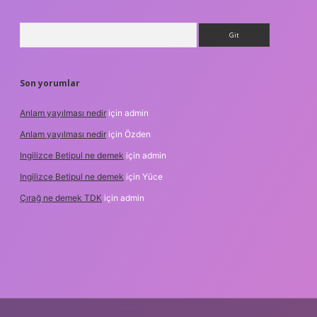
Arama
Son yorumlar
Anlam yayılması nedir
için
admin
Anlam yayılması nedir
için
Özden
Ingilizce Betipul ne demek
için
admin
Ingilizce Betipul ne demek
için
Yüce
Çırağ ne demek TDK
için
admin
et
elexbett.net
tulipbetgiris.org