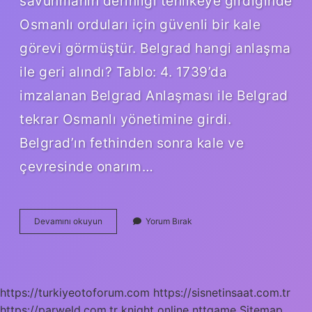
savunmanın derinliği tehlikeye girdiğinde
Osmanlı orduları için güvenli bir kale
görevi görmüştür. Belgrad hangi anlaşma
ile geri alındı? Tablo: 4. 1739’da
imzalanan Belgrad Anlaşması ile Belgrad
tekrar Osmanlı yönetimine girdi.
Belgrad’ın fethinden sonra kale ve
çevresinde onarım…
Belgrad
Devamını okuyun
Yorum Bırak
Antlaşması
Sonuçları
Nelerdir
https://turkiyeotoforum.com
https://sisnetinsaat.com.tr
https://parweld.com.tr
knight online
nttgame
Sitemap