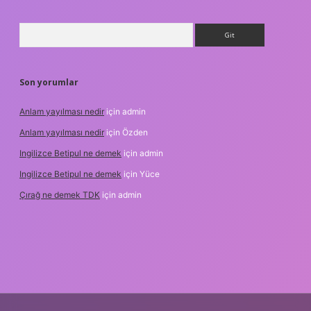
Arama
Son yorumlar
Anlam yayılması nedir
için
admin
Anlam yayılması nedir
için
Özden
Ingilizce Betipul ne demek
için
admin
Ingilizce Betipul ne demek
için
Yüce
Çırağ ne demek TDK
için
admin
et
elexbett.net
tulipbetgiris.org