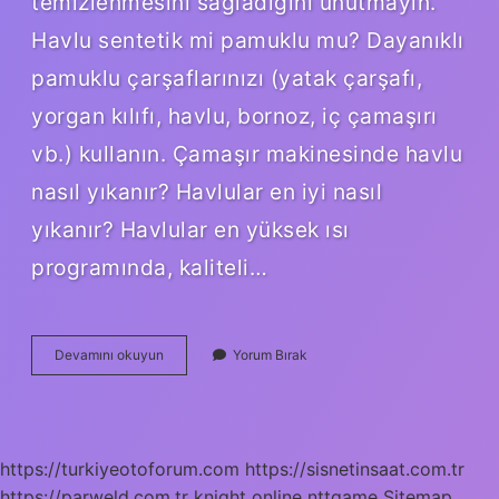
temizlenmesini sağladığını unutmayın.
Havlu sentetik mi pamuklu mu? Dayanıklı
pamuklu çarşaflarınızı (yatak çarşafı,
yorgan kılıfı, havlu, bornoz, iç çamaşırı
vb.) kullanın. Çamaşır makinesinde havlu
nasıl yıkanır? Havlular en iyi nasıl
yıkanır? Havlular en yüksek ısı
programında, kaliteli…
Bambu
Devamını okuyun
Yorum Bırak
Havlu
Hangi
Programda
Yıkanır
https://turkiyeotoforum.com
https://sisnetinsaat.com.tr
https://parweld.com.tr
knight online
nttgame
Sitemap