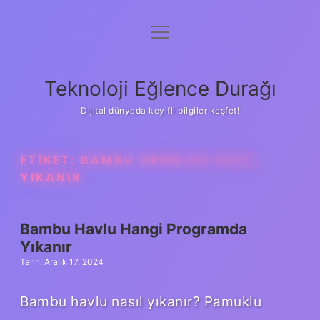
menüyü
Anasayfa
aç
Gizlilik Politikası
Teknoloji Eğlence Durağı
Yasal Uyarı
Dijital dünyada keyifli bilgiler keşfet!
Hakkımızda
ETIKET:
BAMBU ÜRÜNLER NASIL
YIKANIR
Bambu Havlu Hangi Programda
Yıkanır
Tarih: Aralık 17, 2024
Bambu havlu nasıl yıkanır? Pamuklu