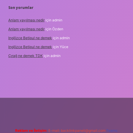
Son yorumlar
Anlam yayılması nedir
için
admin
Anlam yayılması nedir
için
Özden
Ingilizce Betipul ne demek
için
admin
Ingilizce Betipul ne demek
için
Yüce
Çırağ ne demek TDK
için
admin
et
elexbett.net
tulipbetgiris.org
Reklam ve İletişim:
E-mail:
backlinkpaneli@gmail.com
Teams: