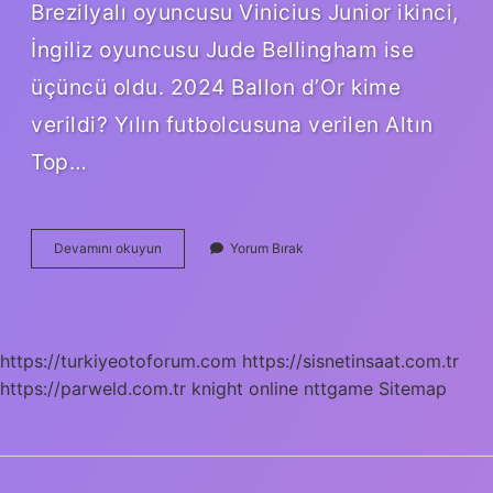
Brezilyalı oyuncusu Vinicius Junior ikinci,
İngiliz oyuncusu Jude Bellingham ise
üçüncü oldu. 2024 Ballon d’Or kime
verildi? Yılın futbolcusuna verilen Altın
Top…
Altın
Devamını okuyun
Yorum Bırak
Top
Kim
Veriyor
https://turkiyeotoforum.com
https://sisnetinsaat.com.tr
https://parweld.com.tr
knight online
nttgame
Sitemap