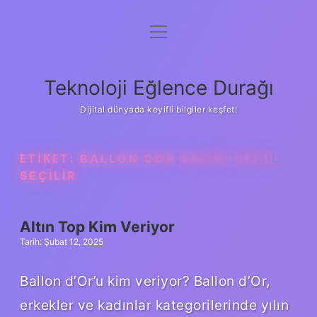
menüyü
Anasayfa
aç
Gizlilik Politikası
Teknoloji Eğlence Durağı
Yasal Uyarı
Dijital dünyada keyifli bilgiler keşfet!
Hakkımızda
ETIKET:
BALLON DOR SAHIBI NASIL
SEÇILIR
Altın Top Kim Veriyor
Tarih: Şubat 12, 2025
Ballon d’Or’u kim veriyor? Ballon d’Or,
erkekler ve kadınlar kategorilerinde yılın