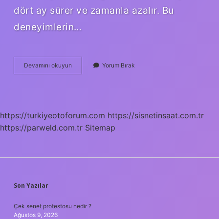
dört ay sürer ve zamanla azalır. Bu
deneyimlerin…
Anne
Devamını okuyun
Yorum Bırak
Ölümü
Nasıl
Atlatılır
https://turkiyeotoforum.com
https://sisnetinsaat.com.tr
https://parweld.com.tr
Sitemap
SIDEBAR
Son Yazılar
Çek senet protestosu nedir ?
Ağustos 9, 2026