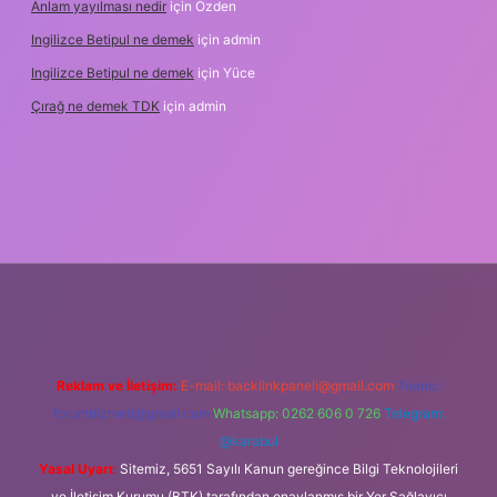
Anlam yayılması nedir
için
Özden
Ingilizce Betipul ne demek
için
admin
Ingilizce Betipul ne demek
için
Yüce
Çırağ ne demek TDK
için
admin
abet
elexbett.net
tulipbetgiris.org
Reklam ve İletişim:
E-mail:
backlinkpaneli@gmail.com
Teams:
forumhizmeti@gmail.com
Whatsapp: 0262 606 0 726
Telegram:
@karabul
Yasal Uyarı:
Sitemiz, 5651 Sayılı Kanun gereğince Bilgi Teknolojileri
ve İletişim Kurumu (BTK) tarafından onaylanmış bir Yer Sağlayıcı