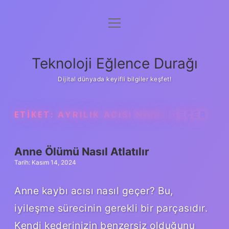
menüyü
Anasayfa
aç
Gizlilik Politikası
Teknoloji Eğlence Durağı
Yasal Uyarı
Dijital dünyada keyifli bilgiler keşfet!
Hakkımızda
ETIKET:
AYRILIK ACISI NASIL GEÇER
Anne Ölümü Nasıl Atlatılır
Tarih: Kasım 14, 2024
Anne kaybı acısı nasıl geçer? Bu,
iyileşme sürecinin gerekli bir parçasıdır.
Kendi kederinizin benzersiz olduğunu