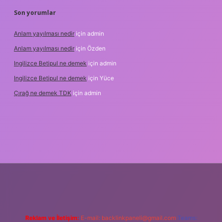
Son yorumlar
Anlam yayılması nedir
için
admin
Anlam yayılması nedir
için
Özden
Ingilizce Betipul ne demek
için
admin
Ingilizce Betipul ne demek
için
Yüce
Çırağ ne demek TDK
için
admin
bet
elexbett.net
tulipbetgiris.org
Reklam ve İletişim:
E-mail:
backlinkpaneli@gmail.com
Teams: