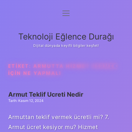
menüyü
Anasayfa
aç
Gizlilik Politikası
Teknoloji Eğlence Durağı
Yasal Uyarı
Dijital dünyada keyifli bilgiler keşfet!
Hakkımızda
ETIKET:
ARMUTTA HIZMET VERMEK
IÇIN NE YAPMALI
Armut Teklif Ucreti Nedir
Tarih: Kasım 12, 2024
Armuttan teklif vermek ücretli mi? 7.
Armut ücret kesiyor mu? Hizmet