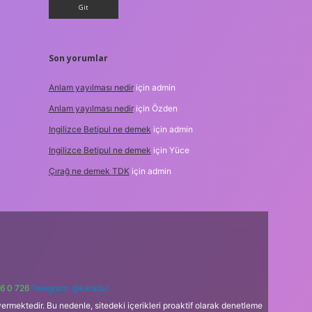
Son yorumlar
Anlam yayılması nedir
için
admin
Anlam yayılması nedir
için
Özden
Ingilizce Betipul ne demek
için
admin
Ingilizce Betipul ne demek
için
Yüce
Çırağ ne demek TDK
için
admin
6 0 726
Telegram: @karabul
ermektedir. Bu nedenle, sitedeki içerikleri proaktif olarak denetleme