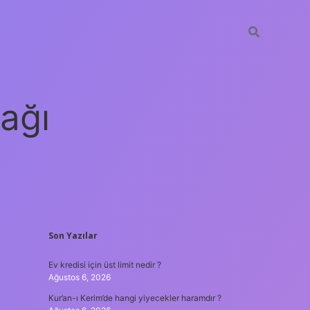
ağı
SIDEBAR
Son Yazılar
grandoperabet
elexbet
Ev kredisi için üst limit nedir ?
Ağustos 6, 2026
Kur’an-ı Kerim’de hangi yiyecekler haramdır ?