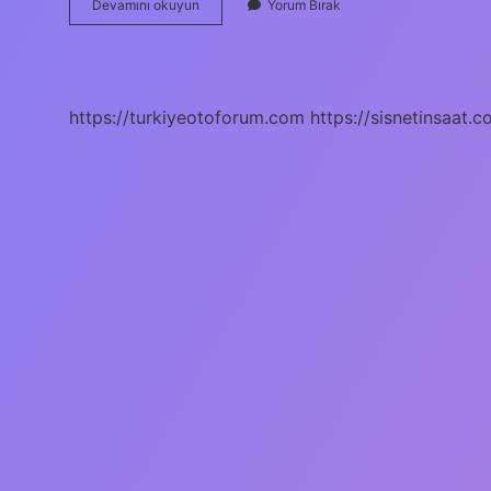
Arkadaşlığın
Devamını okuyun
Yorum Bırak
Ve
Dostluğun
Önemi
Nedir
https://turkiyeotoforum.com
https://sisnetinsaat.c