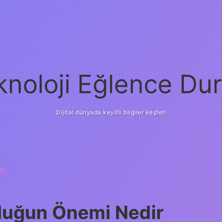
knoloji Eğlence Dur
Dijital dünyada keyifli bilgiler keşfet!
AR
tluğun Önemi Nedir