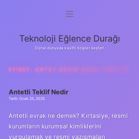
menüyü
Anasayfa
aç
Gizlilik Politikası
Teknoloji Eğlence Durağı
Yasal Uyarı
Dijital dünyada keyifli bilgiler keşfet!
Hakkımızda
ETIKET:
ANTET NEDIR NASIL YAPILIR
Antetli Teklif Nedir
Tarih: Ocak 25, 2025
Antetli evrak ne demek? Kırtasiye, resmi
kurumların kurumsal kimliklerini
vurgulamak ve resmi yazışmaları