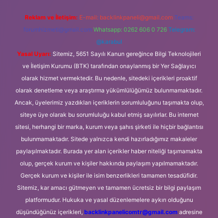
Reklam ve İletişim:
E-mail:
backlinkpaneli@gmail.com
Teams:
forumhizmeti@gmail.com
Whatsapp: 0262 606 0 726
Telegram:
@karabul
Yasal Uyarı:
Sitemiz, 5651 Sayılı Kanun gereğince Bilgi Teknolojileri
ve İletişim Kurumu (BTK) tarafından onaylanmış bir Yer Sağlayıcı
olarak hizmet vermektedir. Bu nedenle, sitedeki içerikleri proaktif
olarak denetleme veya araştırma yükümlülüğümüz bulunmamaktadır.
Ancak, üyelerimiz yazdıkları içeriklerin sorumluluğunu taşımakta olup,
siteye üye olarak bu sorumluluğu kabul etmiş sayılırlar. Bu internet
sitesi, herhangi bir marka, kurum veya şahıs şirketi ile hiçbir bağlantısı
bulunmamaktadır. Sitede yalnızca kendi hazırladığımız makaleler
paylaşılmaktadır. Burada yer alan içerikler haber niteliği taşımamakta
olup, gerçek kurum ve kişiler hakkında paylaşım yapılmamaktadır.
Gerçek kurum ve kişiler ile isim benzerlikleri tamamen tesadüfidir.
Sitemiz, kar amacı gütmeyen ve tamamen ücretsiz bir bilgi paylaşım
platformudur. Hukuka ve yasal düzenlemelere aykırı olduğunu
düşündüğünüz içerikleri,
backlinkpanelicomtr@gmail.com
adresine