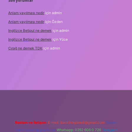
Son yorumlar
Anlam yayılması nedir
için
admin
Anlam yayılması nedir
için
Özden
Ingilizce Betipul ne demek
için
admin
Ingilizce Betipul ne demek
için
Yüce
Çırağ ne demek TDK
için
admin
abet
elexbett.net
tulipbetgiris.org
Reklam ve İletişim:
E-mail:
backlinkpaneli@gmail.com
Teams:
forumhizmeti@gmail.com
Whatsapp: 0262 606 0 726
Telegram: