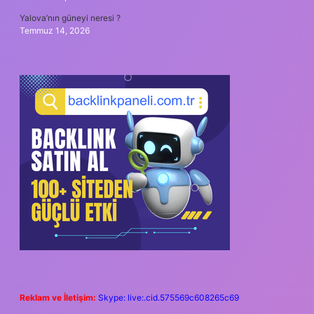
Yalova’nın güneyi neresi ?
Temmuz 14, 2026
Reklam ve İletişim:
Skype: live:.cid.575569c608265c69