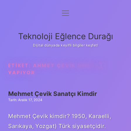
menüyü
Anasayfa
aç
Gizlilik Politikası
Teknoloji Eğlence Durağı
Yasal Uyarı
Dijital dünyada keyifli bilgiler keşfet!
Hakkımızda
ETIKET:
AHMET ÇEVIK ŞIMDI NE
YAPIYOR
Mehmet Çevik Sanatçı Kimdir
Tarih: Aralık 17, 2024
Mehmet Çevik kimdir? 1950, Karaelli,
Sarıkaya, Yozgat) Türk siyasetçidir.