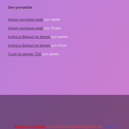
Son yorumlar
Anlam yayılması nedir
için
admin
Anlam yayılması nedir
için
Özden
Ingilizce Betipul ne demek
için
admin
Ingilizce Betipul ne demek
için
Yüce
Çırağ ne demek TDK
için
admin
s.org
Reklam ve İletişim:
E-mail:
backlinkpaneli@gmail.com
Teams: