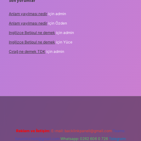
Son yorumlar
Anlam yayılması nedir
için
admin
Anlam yayılması nedir
için
Özden
Ingilizce Betipul ne demek
için
admin
Ingilizce Betipul ne demek
için
Yüce
Çırağ ne demek TDK
için
admin
rabet
elexbett.net
tulipbetgiris.org
Reklam ve İletişim:
E-mail:
backlinkpaneli@gmail.com
Teams:
forumhizmeti@gmail.com
Whatsapp: 0262 606 0 726
Telegram: