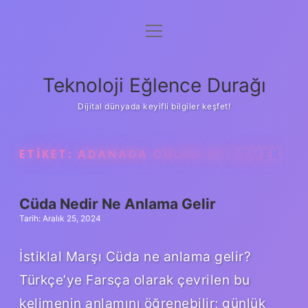
menüyü
Anasayfa
aç
Gizlilik Politikası
Teknoloji Eğlence Durağı
Yasal Uyarı
Dijital dünyada keyifli bilgiler keşfet!
Hakkımızda
ETIKET:
ADANADA CÜLÜK NE DEMEK
Cüda Nedir Ne Anlama Gelir
Tarih: Aralık 25, 2024
İstiklal Marşı Cüda ne anlama gelir?
Türkçe’ye Farsça olarak çevrilen bu
kelimenin anlamını öğrenebilir; günlük