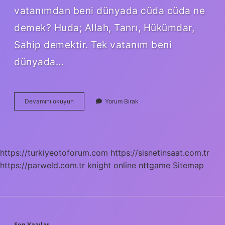
vatanımdan beni dünyada cüda cüda ne
demek? Huda; Allah, Tanrı, Hükümdar,
Sahip demektir. Tek vatanım beni
dünyada…
Cüda
Devamını okuyun
Yorum Bırak
Nedir
Ne
Anlama
Gelir
https://turkiyeotoforum.com
https://sisnetinsaat.com.tr
https://parweld.com.tr
knight online
nttgame
Sitemap
Son Yazılar