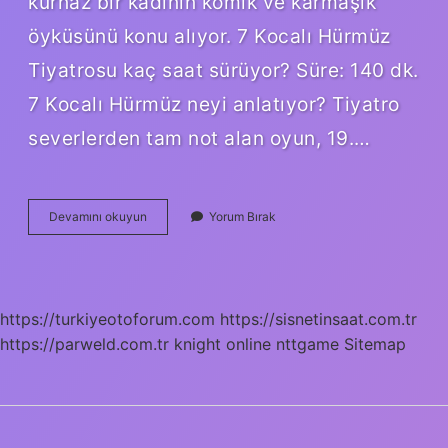
kurnaz bir kadının komik ve karmaşık
öyküsünü konu alıyor. 7 Kocalı Hürmüz
Tiyatrosu kaç saat sürüyor? Süre: 140 dk.
7 Kocalı Hürmüz neyi anlatıyor? Tiyatro
severlerden tam not alan oyun, 19.…
7
Devamını okuyun
Yorum Bırak
Kocalı
Hürmüz
Tiyatro
Kimler
Oynadı
https://turkiyeotoforum.com
https://sisnetinsaat.com.tr
https://parweld.com.tr
knight online
nttgame
Sitemap