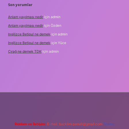
Son yorumlar
Anlam yayılması nedir
için
admin
Anlam yayılması nedir
için
Özden
Ingilizce Betipul ne demek
için
admin
Ingilizce Betipul ne demek
için
Yüce
Çırağ ne demek TDK
için
admin
abet
elexbett.net
tulipbetgiris.org
Reklam ve İletişim:
E-mail:
backlinkpaneli@gmail.com
Teams: