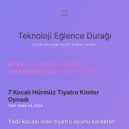
menüyü
Anasayfa
aç
Gizlilik Politikası
Teknoloji Eğlence Durağı
Yasal Uyarı
Dijital dünyada keyifli bilgiler keşfet!
Hakkımızda
ETIKET:
7 KOCALI HÜRMÜZ
TIYATROSU KAÇ SAAT SÜRÜYOR
7 Kocalı Hürmüz Tiyatro Kimler
Oynadı
Tarih: Aralık 24, 2024
Yedi kocası olan tiyatro oyunu karakteri