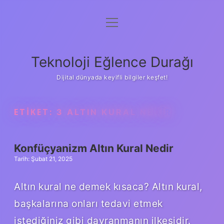
menüyü
Anasayfa
aç
Gizlilik Politikası
Teknoloji Eğlence Durağı
Yasal Uyarı
Dijital dünyada keyifli bilgiler keşfet!
Hakkımızda
ETIKET:
3 ALTIN KURAL NEDIR
Konfüçyanizm Altın Kural Nedir
Tarih: Şubat 21, 2025
Altın kural ne demek kısaca? Altın kural,
başkalarına onları tedavi etmek
istediğiniz gibi davranmanın ilkesidir.