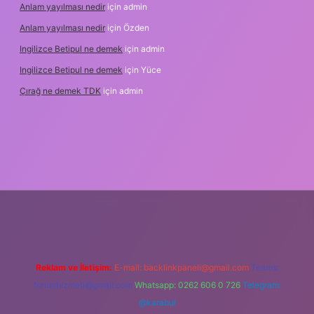
Anlam yayılması nedir
için
admin
Anlam yayılması nedir
için
Özden
Ingilizce Betipul ne demek
için
admin
Ingilizce Betipul ne demek
için
Yüce
Çırağ ne demek TDK
için
admin
rabet
elexbett.net
tulipbetgiris.org
Reklam ve İletişim:
E-mail:
backlinkpaneli@gmail.com
Teams:
forumhizmeti@gmail.com
Whatsapp: 0262 606 0 726
Telegram:
@karabul