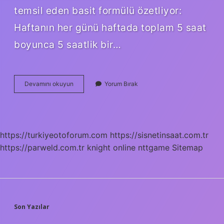
temsil eden basit formülü özetliyor:
Haftanın her günü haftada toplam 5 saat
boyunca 5 saatlik bir…
Konfüçyanizm
Devamını okuyun
Yorum Bırak
Altın
Kural
Nedir
https://turkiyeotoforum.com
https://sisnetinsaat.com.tr
https://parweld.com.tr
knight online
nttgame
Sitemap
SIDEBAR
Son Yazılar