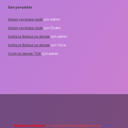
Son yorumlar
Anlam yayılması nedir
için
admin
Anlam yayılması nedir
için
Özden
Ingilizce Betipul ne demek
için
admin
Ingilizce Betipul ne demek
için
Yüce
Çırağ ne demek TDK
için
admin
erabet
elexbett.net
tulipbetgiris.org
Reklam ve İletişim:
E-mail:
backlinkpaneli@gmail.com
Teams: