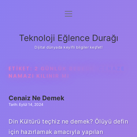
menüyü
Anasayfa
aç
Gizlilik Politikası
Teknoloji Eğlence Durağı
Yasal Uyarı
Dijital dünyada keyifli bilgiler keşfet!
Hakkımızda
ETIKET:
2 GÜNLÜK BEBEĞIN CENAZE
NAMAZI KILINIR MI
Cenaiz Ne Demek
Tarih: Eylül 14, 2024
Din Kültürü teçhiz ne demek? Ölüyü defin
için hazırlamak amacıyla yapılan