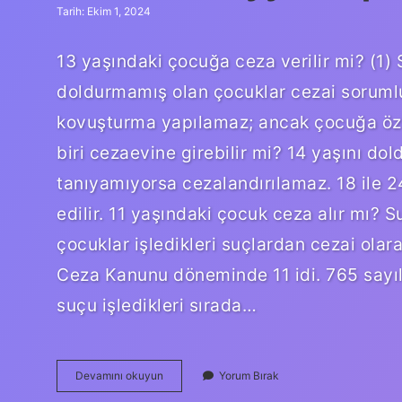
Tarih: Ekim 1, 2024
13 yaşındaki çocuğa ceza verilir mi? (1) 
doldurmamış olan çocuklar cezai sorumlul
kovuşturma yapılamaz; ancak çocuğa özgü
biri cezaevine girebilir mi? 14 yaşını dold
tanıyamıyorsa cezalandırılamaz. 18 ile 2
edilir. 11 yaşındaki çocuk ceza alır mı? 
çocuklar işledikleri suçlardan cezai olar
Ceza Kanunu döneminde 11 idi. 765 sayı
suçu işledikleri sırada…
Farik
Devamını okuyun
Yorum Bırak
Mümeyyiz