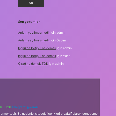
Son yorumlar
Anlam yayılması nedir
için
admin
Anlam yayılması nedir
için
Özden
Ingilizce Betipul ne demek
için
admin
Ingilizce Betipul ne demek
için
Yüce
Çırağ ne demek TDK
için
admin
6 0 726
Telegram: @karabul
ermektedir. Bu nedenle, sitedeki içerikleri proaktif olarak denetleme