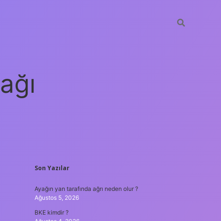
ağı
SIDEBAR
Son Yazılar
grandoperabet
elexbet
Ayağın yan tarafında ağrı neden olur ?
Ağustos 5, 2026
BKE kimdir ?