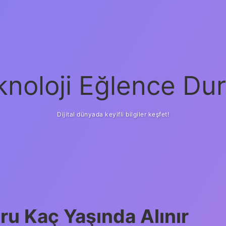
knoloji Eğlence Dur
Dijital dünyada keyifli bilgiler keşfet!
u Kaç Yaşında Alınır