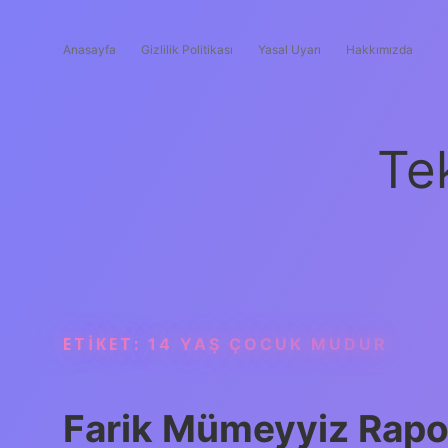
Anasayfa
Gizlilik Politikası
Yasal Uyarı
Hakkımızda
Te
ETIKET:
14 YAŞ ÇOCUK MUDUR
Farik Mümeyyiz Rapor