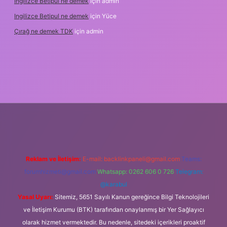
Ingilizce Betipul ne demek
için
admin
Ingilizce Betipul ne demek
için
Yüce
Çırağ ne demek TDK
için
admin
abet
elexbett.net
tulipbetgiris.org
Reklam ve İletişim:
E-mail:
backlinkpaneli@gmail.com
Teams:
forumhizmeti@gmail.com
Whatsapp: 0262 606 0 726
Telegram:
@karabul
Yasal Uyarı:
Sitemiz, 5651 Sayılı Kanun gereğince Bilgi Teknolojileri
ve İletişim Kurumu (BTK) tarafından onaylanmış bir Yer Sağlayıcı
olarak hizmet vermektedir. Bu nedenle, sitedeki içerikleri proaktif