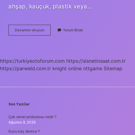
ahşap, kauçuk, plastik veya…
Polis
Devamını okuyun
Yorum Bırak
Copu
Kaç
Cm
https://turkiyeotoforum.com
https://sisnetinsaat.com.tr
https://parweld.com.tr
knight online
nttgame
Sitemap
SIDEBAR
Son Yazılar
Çek senet protestosu nedir ?
Ağustos 9, 2026
Kuzu kaç derece ?