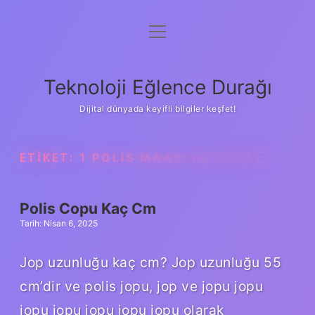
menüyü
Anasayfa
aç
Gizlilik Politikası
Teknoloji Eğlence Durağı
Yasal Uyarı
Dijital dünyada keyifli bilgiler keşfet!
Hakkımızda
ETIKET:
1 POLIS MAAŞI NE KADAR
Polis Copu Kaç Cm
Tarih: Nisan 6, 2025
Jop uzunluğu kaç cm? Jop uzunluğu 55
cm’dir ve polis jopu, jop ve jopu jopu
jopu jopu jopu jopu jopu olarak