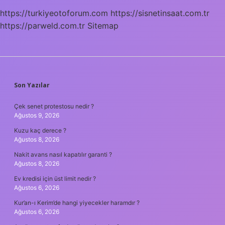
https://turkiyeotoforum.com
https://sisnetinsaat.com.tr
https://parweld.com.tr
Sitemap
SIDEBAR
Son Yazılar
Çek senet protestosu nedir ?
Ağustos 9, 2026
Kuzu kaç derece ?
Ağustos 8, 2026
Nakit avans nasıl kapatılır garanti ?
Ağustos 8, 2026
Ev kredisi için üst limit nedir ?
Ağustos 6, 2026
Kur’an-ı Kerim’de hangi yiyecekler haramdır ?
Ağustos 6, 2026