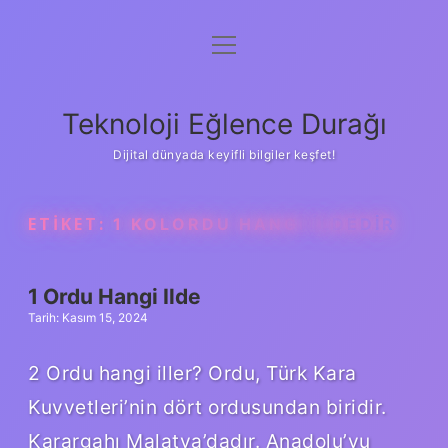
menüyü
Anasayfa
aç
Gizlilik Politikası
Teknoloji Eğlence Durağı
Yasal Uyarı
Dijital dünyada keyifli bilgiler keşfet!
Hakkımızda
ETIKET:
1 KOLORDU HANGI ILDEDIR
1 Ordu Hangi Ilde
Tarih: Kasım 15, 2024
2 Ordu hangi iller? Ordu, Türk Kara
Kuvvetleri’nin dört ordusundan biridir.
Karargahı Malatya’dadır. Anadolu’yu