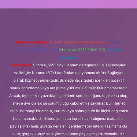
bet
elexbett.net
tulipbetgiris.org
Reklam ve İletişim:
E-mail:
backlinkpaneli@gmail.com
Teams:
forumhizmeti@gmail.com
Whatsapp: 0262 606 0 726
Telegram:
@karabul
Yasal Uyarı:
Sitemiz, 5651 Sayılı Kanun gereğince Bilgi Teknolojileri
ve İletişim Kurumu (BTK) tarafından onaylanmış bir Yer Sağlayıcı
olarak hizmet vermektedir. Bu nedenle, sitedeki içerikleri proaktif
olarak denetleme veya araştırma yükümlülüğümüz bulunmamaktadır.
Ancak, üyelerimiz yazdıkları içeriklerin sorumluluğunu taşımakta olup,
siteye üye olarak bu sorumluluğu kabul etmiş sayılırlar. Bu internet
sitesi, herhangi bir marka, kurum veya şahıs şirketi ile hiçbir bağlantısı
bulunmamaktadır. Sitede yalnızca kendi hazırladığımız makaleler
paylaşılmaktadır. Burada yer alan içerikler haber niteliği taşımamakta
olup, gerçek kurum ve kişiler hakkında paylaşım yapılmamaktadır.