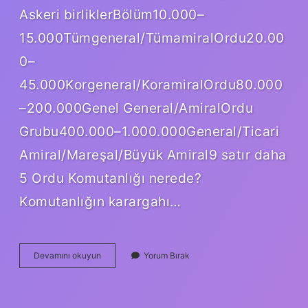
Askeri birliklerBölüm10.000–
15.000Tümgeneral/TümamiralOrdu20.00
0–
45.000Korgeneral/KoramiralOrdu80.000
–200.000Genel General/AmiralOrdu
Grubu400.000–1.000.000General/Ticari
Amiral/Mareşal/Büyük Amiral9 satır daha
5 Ordu Komutanlığı nerede?
Komutanlığın karargahı…
1
Devamını okuyun
Yorum Bırak
Ordu
Hangi
Ilde