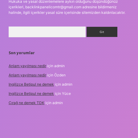
Hukuka ve yasal düzenlemelere aykırı olduğunu düşündüğünüz
içerikleri,
backlinkpanelicomtr@gmail.com
adresine bildirmeniz
halinde, ilgili içerikler yasal süre içerisinde sitemizden kaldırılacaktır.
Arama
Son yorumlar
Anlam yayılması nedir
için
admin
Anlam yayılması nedir
için
Özden
Ingilizce Betipul ne demek
için
admin
Ingilizce Betipul ne demek
için
Yüce
Çırağ ne demek TDK
için
admin